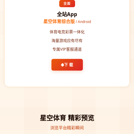
全面
全站App
星空体育综合版
/ Android
体育电竞彩票一体化
海量游戏应有尽有
专属VIP客服通道
下 载
星空体育 精彩预览
浏览平台精彩瞬间