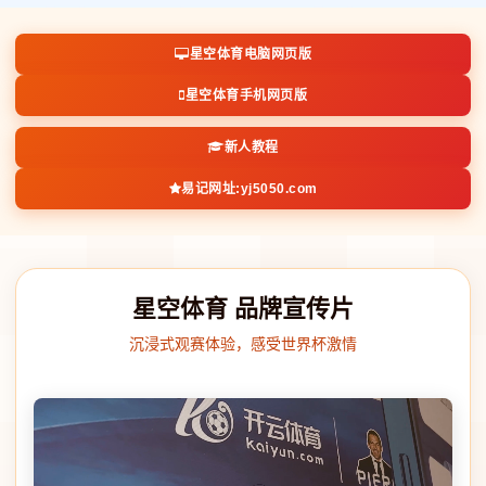
星空体育电脑网页版
星空体育手机网页版
新人教程
易记网址:yj5050.com
星空体育 品牌宣传片
沉浸式观赛体验，感受世界杯激情