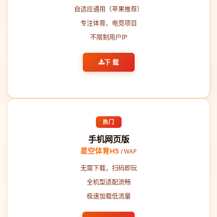
自适应通用（苹果推荐）
专注体育、电竞项目
不限制用户IP
下 载
热门
手机网页版
星空体育H5
/ WAP
无需下载，扫码即玩
全机型适配流畅
极速加载低流量